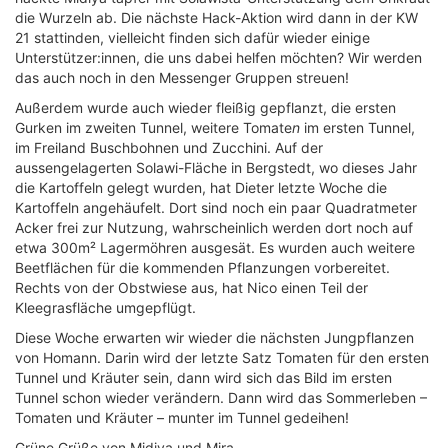
die Wurzeln ab. Die nächste
Hack-Aktion wird dann in der KW
21 stattinden, vielleicht finden sich dafür wieder einige
Unterstützer:innen, die uns dabei helfen möchten? Wir werden
das auch noch in den Messenger Gruppen streuen!
Außerdem wurde auch wieder fleißig gepflanzt, die ersten
Gurken im zweiten Tunnel, weitere Tomate
n
im ersten Tunnel,
im Freiland Buschbohnen und Zucchini. Auf der
aussengelagerten Solawi-Fläche in Bergstedt, wo dieses Jahr
die Kartoffeln gelegt wurden, hat Dieter letzte Woche die
Kartoffeln angehäufelt. Dort sind noch ein paar Quadratmeter
Acker frei zur Nutzung, wahrscheinlich werden dort noch auf
etwa 300m² Lagermöhren ausgesät. Es wurden auch weitere
Beetflächen für die kommenden Pflanzungen vorbereitet.
Rechts von der Obstwiese aus, hat Nico einen Teil der
Kleegrasfläche umgepflügt.
Diese Woche erwarten wir wieder die nächsten Jungpflanzen
von Homann. Darin wird der letzte Satz Tomaten für den ersten
Tunnel und Kräuter sein, dann wird sich das Bild im ersten
Tunnel schon wieder verändern. Dann wird das Sommerleben –
Tomaten und Kräuter – munter im Tunnel gedeihen!
Grüne Grüße von Midiya und Mira