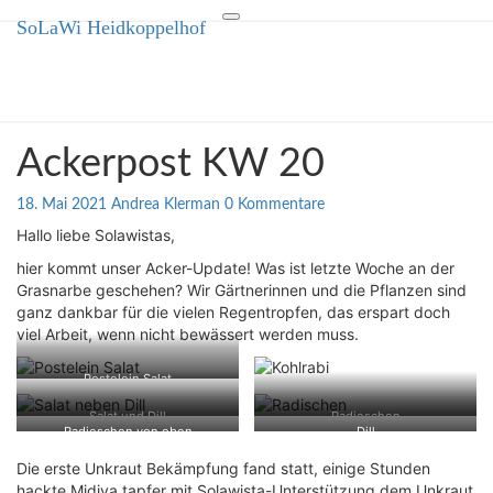
SoLaWi Heidkoppelhof
Toggle
SoLaWi Heidkoppelhof
navigation
Solidarische Landwirtschaft in
Ahrensburg
Ackerpost
Ackerpost KW 20
KW
20
Kommentare
18. Mai 2021
Andrea Klerman
0 Kommentare
Hallo liebe Solawistas,
hier kommt unser Acker-Update! Was ist letzte Woche an der
Grasnarbe geschehen? Wir Gärtnerinnen und die Pflanzen sind
ganz dankbar für die vielen Regentropfen, das erspart doch
viel Arbeit, wenn nicht bewässert werden muss.
Postelein Salat
Salat und Dill
Radieschen
Radieschen von oben
Dill
Die erste Unkraut Bekämpfung fand statt, einige Stunden
hackte Midiya tapfer mit Solawista-Unterstützung dem Unkraut