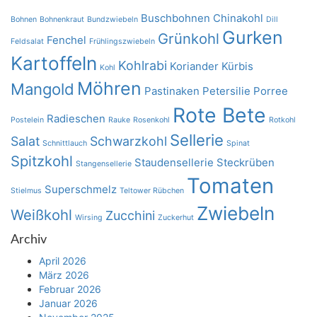
Buschbohnen
Chinakohl
Bohnen
Bohnenkraut
Bundzwiebeln
Dill
Gurken
Grünkohl
Fenchel
Feldsalat
Frühlingszwiebeln
Kartoffeln
Kohlrabi
Koriander
Kürbis
Kohl
Möhren
Mangold
Pastinaken
Petersilie
Porree
Rote Bete
Radieschen
Postelein
Rauke
Rosenkohl
Rotkohl
Sellerie
Salat
Schwarzkohl
Schnittlauch
Spinat
Spitzkohl
Staudensellerie
Steckrüben
Stangensellerie
Tomaten
Superschmelz
Stielmus
Teltower Rübchen
Zwiebeln
Weißkohl
Zucchini
Wirsing
Zuckerhut
Archiv
April 2026
März 2026
Februar 2026
Januar 2026