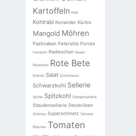
Kartoffeln
Kohl
Kohlrabi
Koriander
Kürbis
Möhren
Mangold
Pastinaken
Petersilie
Porree
Radieschen
Postelein
Rauke
Rote Bete
Rosenkohl
Salat
Rotkohl
Schnittlauch
Sellerie
Schwarzkohl
Spitzkohl
Spinat
Stangensellerie
Staudensellerie
Steckrüben
Superschmelz
Stielmus
Teltower
Tomaten
Rübchen