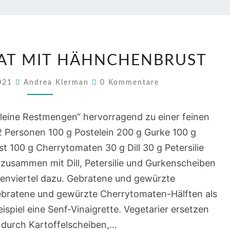
POSTELEIN
LAT MIT HÄHNCHENBRUST
SALAT
MIT
Kommentare
2021
Andrea Klerman
0 Kommentare
HÄHNCHENBRUST
„kleine Restmengen“ hervorragend zu einer feinen
2 Personen 100 g Postelein 200 g Gurke 100 g
100 g Cherrytomaten 30 g Dill 30 g Petersilie
zusammen mit Dill, Petersilie und Gurkenscheiben
chenviertel dazu. Gebratene und gewürzte
ebratene und gewürzte Cherrytomaten-Hälften als
spiel eine Senf-Vinaigrette. Vegetarier ersetzen
 durch Kartoffelscheiben,…