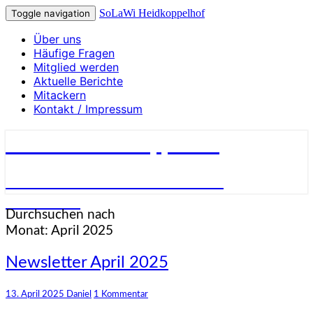
SoLaWi Heidkoppelhof
Toggle navigation
Über uns
Häufige Fragen
Mitglied werden
Aktuelle Berichte
Mitackern
Kontakt / Impressum
SoLaWi Heidkoppelhof
Solidarische Landwirtschaft in
Ahrensburg
Durchsuchen nach
Monat:
April 2025
Newsletter
Newsletter April 2025
April
2025
Kommentare
13. April 2025
Daniel
1 Kommentar