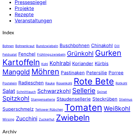
Pressespiegel
Projekte
Rezepte
Veranstaltungen
Index
Buschbohnen
Chinakohl
Bohnen
Bohnenkraut
Bundzwiebeln
Dill
Gurken
Grünkohl
Fenchel
Feldsalat
Frühlingszwiebeln
Kartoffeln
Kohlrabi
Koriander
Kürbis
Kohl
Möhren
Mangold
Pastinaken
Petersilie
Porree
Rote Bete
Radieschen
Postelein
Rauke
Rosenkohl
Rotkohl
Sellerie
Salat
Schwarzkohl
Schnittlauch
Spinat
Spitzkohl
Staudensellerie
Steckrüben
Stangensellerie
Stielmus
Tomaten
Weißkohl
Superschmelz
Teltower Rübchen
Zwiebeln
Zucchini
Wirsing
Zuckerhut
Archiv