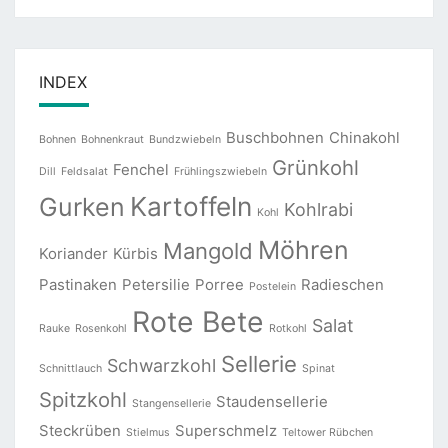
INDEX
Buschbohnen
Chinakohl
Bohnen
Bohnenkraut
Bundzwiebeln
Grünkohl
Fenchel
Dill
Feldsalat
Frühlingszwiebeln
Kartoffeln
Gurken
Kohlrabi
Kohl
Möhren
Mangold
Koriander
Kürbis
Pastinaken
Petersilie
Porree
Radieschen
Postelein
Rote Bete
Salat
Rauke
Rosenkohl
Rotkohl
Sellerie
Schwarzkohl
Schnittlauch
Spinat
Spitzkohl
Staudensellerie
Stangensellerie
Steckrüben
Superschmelz
Stielmus
Teltower Rübchen