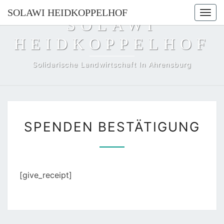
SOLAWI HEIDKOPPELHOF
Togg
SOLAWI
navi
HEIDKOPPELHOF
Solidarische Landwirtschaft In Ahrensburg
SPENDEN
SPENDEN BESTÄTIGUNG
BESTÄTIGUNG
[give_receipt]